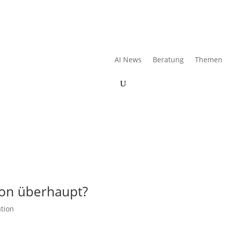
AI News
Beratung
Themen
ion überhaupt?
ation