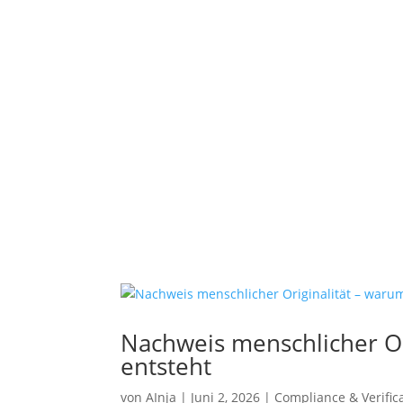
Nachweis menschlicher Or
entsteht
von
AInja
|
Juni 2, 2026
|
Compliance & Verific