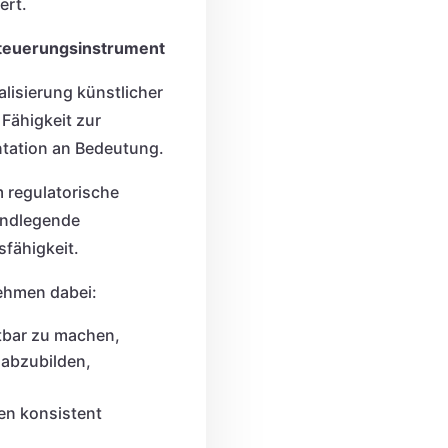
ert.
teuerungsinstrument
lisierung künstlicher
 Fähigkeit zur
tation an Bedeutung.
m regulatorische
undlegende
fähigkeit.
ehmen dabei:
htbar zu machen,
 abzubilden,
en konsistent