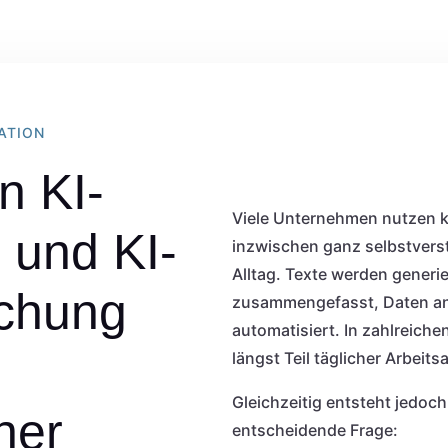
ATION
n KI-
Viele Unternehmen nutzen kü
 und KI-
inzwischen ganz selbstverst
Alltag. Texte werden generie
chung
zusammengefasst, Daten an
automatisiert. In zahlreiche
längst Teil täglicher Arbeit
Gleichzeitig entsteht jedo
her
entscheidende Frage: