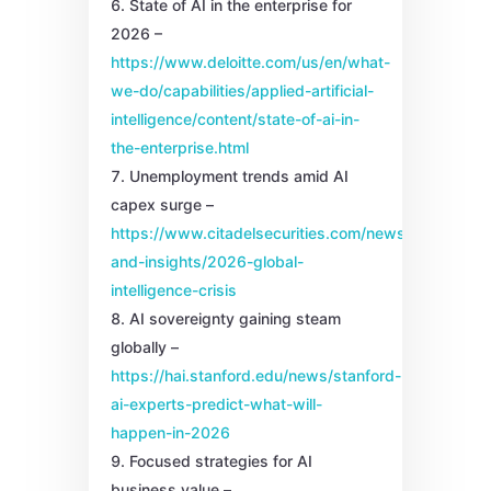
State of AI in the enterprise for
2026 –
https://www.deloitte.com/us/en/what-
we-do/capabilities/applied-artificial-
intelligence/content/state-of-ai-in-
the-enterprise.html
Unemployment trends amid AI
capex surge –
https://www.citadelsecurities.com/news-
and-insights/2026-global-
intelligence-crisis
AI sovereignty gaining steam
globally –
https://hai.stanford.edu/news/stanford-
ai-experts-predict-what-will-
happen-in-2026
Focused strategies for AI
business value –