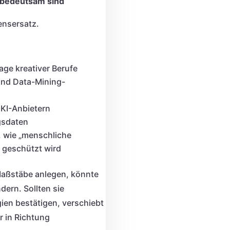
 bedeutsam sind
ensersatz.
age kreativer Berufe
und Data-Mining-
 KI-Anbietern
gsdaten
e, wie „menschliche
er geschützt wird
 Maßstäbe anlegen, könnte
ern. Sollten sie
gien bestätigen, verschiebt
r in Richtung