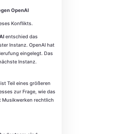
gegen OpenAI
eses Konflikts.
AI
entschied das
ster Instanz. OpenAI hat
erufung eingelegt. Das
nächste Instanz.
r ist Teil eines größeren
sses zur Frage, wie das
t Musikwerken rechtlich