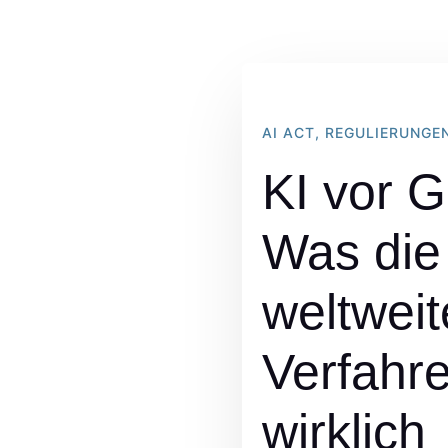
AI ACT, REGULIERUNGE
KI vor G
Was die
weltwei
Verfahr
wirklich