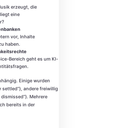
usik erzeugt, die
iegt eine
r?
enbanken
ern vor, Inhalte
 zu haben.
keitsrechte
ice-Bereich geht es um KI-
titätsfragen.
nhängig. Einige wurden
y settled“), andere freiwillig
 dismissed“). Mehrere
h bereits in der