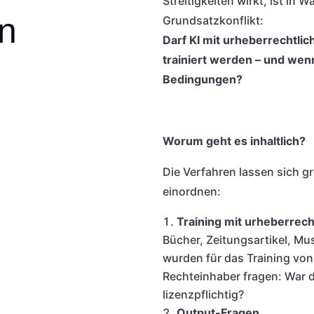
Streitigkeiten wirkt, ist in W
n
Grundsatzkonflikt:
Darf KI mit urheberrechtli
trainiert werden – und wen
Bedingungen?
Worum geht es inhaltlich?
Die Verfahren lassen sich gr
einordnen:
Training mit urheberrec
Bücher, Zeitungsartikel, Mus
wurden für das Training vo
Rechteinhaber fragen: War 
lizenzpflichtig?
Output-Fragen