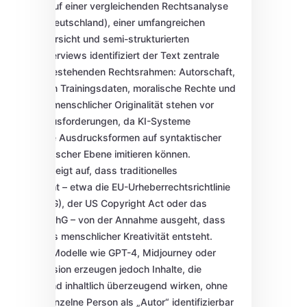
Basierend auf einer vergleichenden Rechtsanalyse
(UK, USA, Deutschland), einer umfangreichen
Literaturübersicht und semi-strukturierten
Experteninterviews identifiziert der Text zentrale
Lücken in bestehenden Rechtsrahmen: Autorschaft,
Nutzung von Trainingsdaten, moralische Rechte und
der Schutz menschlicher Originalität stehen vor
neuen Herausforderungen, da KI-Systeme
menschliche Ausdrucksformen auf syntaktischer
und semantischer Ebene imitieren können.
Der Artikel zeigt auf, dass traditionelles
Urheberrecht – etwa die EU-Urheberrechtsrichtlinie
(2001/29/EG), der US Copyright Act oder das
deutsche UrhG – von der Annahme ausgeht, dass
ein Werk aus menschlicher Kreativität entsteht.
Generative Modelle wie GPT-4, Midjourney oder
Stable Diffusion erzeugen jedoch Inhalte, die
stilistisch und inhaltlich überzeugend wirken, ohne
dass eine einzelne Person als „Autor“ identifizierbar