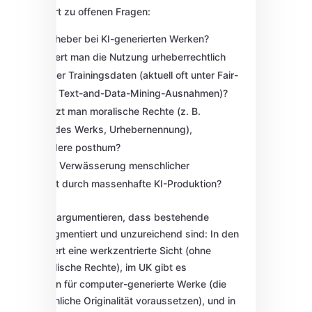
ist. Dies führt zu offenen Fragen:
Wer ist Urheber bei KI-generierten Werken?
Wie reguliert man die Nutzung urheberrechtlich
geschützter Trainingsdaten (aktuell oft unter Fair-
Use- oder Text-and-Data-Mining-Ausnahmen)?
Wie schützt man moralische Rechte (z. B.
Integrität des Werks, Urhebernennung),
insbesondere posthum?
Droht eine Verwässerung menschlicher
Originalität durch massenhafte KI-Produktion?
Die Autoren argumentieren, dass bestehende
Ansätze fragmentiert und unzureichend sind: In den
USA dominiert eine werkzentrierte Sicht (ohne
starke moralische Rechte), im UK gibt es
Sonderregeln für computer-generierte Werke (die
aber menschliche Originalität voraussetzen), und in