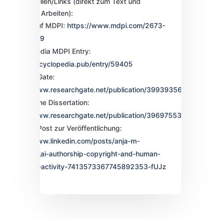
Zukunft.
Quellen/Links
(direkt zum Text und
verwandten Arbeiten):
Volltext auf MDPI:
https://www.mdpi.com/2673-
8392/6/1/9
Encyclopedia MDPI Entry:
https://encyclopedia.pub/entry/59405
ResearchGate:
https://www.researchgate.net/publication/399393565_AI_Author
Verbundene Dissertation:
https://www.researchgate.net/publication/396975531_AI_and_A
LinkedIn-Post zur Veröffentlichung:
https://www.linkedin.com/posts/anja-m-
neubauer_ai-authorship-copyright-and-human-
originality-activity-7413573367745892353-fUJz