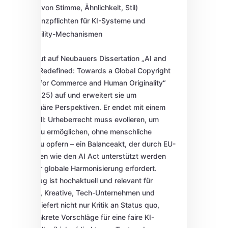
B. Schutz von Stimme, Ähnlichkeit, Stil)
Transparenzpflichten für KI-Systeme und
Enforceability-Mechanismen
Der Text baut auf Neubauers Dissertation „AI and
Authorship Redefined: Towards a Global Copyright
Framework for Commerce and Human Originality“
(Oktober 2025) auf und erweitert sie um
interdisziplinäre Perspektiven. Er endet mit einem
klaren Appell: Urheberrecht muss evolieren, um
Innovation zu ermöglichen, ohne menschliche
Kreativität zu opfern – ein Balanceakt, der durch EU-
Regulierungen wie den AI Act unterstützt werden
könnte, aber globale Harmonisierung erfordert.
Dieser Beitrag ist hochaktuell und relevant für
Policymaker, Kreative, Tech-Unternehmen und
Juristen: Er liefert nicht nur Kritik an Status quo,
sondern konkrete Vorschläge für eine faire KI-