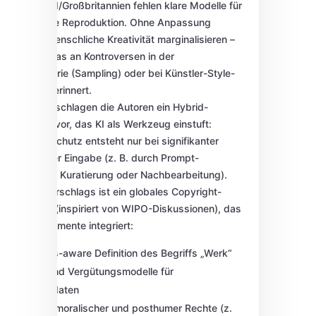
Deutschland/Großbritannien fehlen klare Modelle für
semantische Reproduktion. Ohne Anpassung
könnte KI menschliche Kreativität marginalisieren –
ein Risiko, das an Kontroversen in der
Musikindustrie (Sampling) oder bei Künstler-Style-
Imitationen erinnert.
Als Lösung schlagen die Autoren ein
Hybrid-
Framework
vor, das KI als Werkzeug einstuft:
Copyright-Schutz entsteht nur bei signifikanter
menschlicher Eingabe (z. B. durch Prompt-
Engineering, Kuratierung oder Nachbearbeitung).
Kern des Vorschlags ist ein
globales Copyright-
Framework
(inspiriert von WIPO-Diskussionen), das
folgende Elemente integriert:
Semantics-aware Definition des Begriffs „Werk“
Lizenz- und Vergütungsmodelle für
Trainingsdaten
Stärkung moralischer und posthumer Rechte (z.