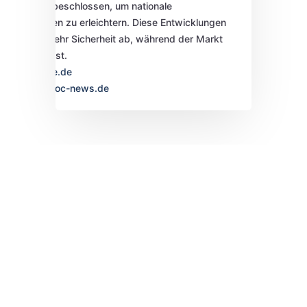
Europarats beschlossen, um nationale
Anpassungen zu erleichtern. Diese Entwicklungen
zielen auf mehr Sicherheit ab, während der Markt
weiter wächst.
Quelle: heise.de
Quelle: ad-hoc-news.de